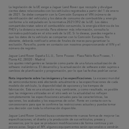
La legislación de la UE exige a Jaguar Land Rover que recopile y divulgue
ciertos datos relacionados con los vehículos registrados a partir del 1 de enero
de 2021. Se debe compartir con la Comisión Europea el VIN (número de
identificación del vehículo) y los datos de consumo de combustible y energía
conforme a lo estipulado en la normativa 2021/392 de la UE. Los datos
compartidos tratan sobre el combustible consumido, la energía eléctrica de los
PHEV y la distancia recorrida. Para obtener más información, consulta la
normativa publicada en el sitio web de la UE. Si lo deseas, puedes negarte a
que los datos de tu vehículo se compartan con la Comisión Europea. No
obstante, deberás notificarlo antes de finales de marzo para garantizar la
exclusión. Para ello, ponte en contacto con nosotros proporcionando el VIN y el
número de registro.
Jaguar Land Rover España S.L.U., Torre Picasso - Plaza Pablo Ruiz Picasso, 1 -
Planta 42, 28020 - Madrid
Los ajustes inteligentes se lanzarán como parte de una futura actualización de
software inalámbrica. El desarrollo y la actualización de software están sujetos a
cambios de planificación y programación, por lo que las fechas podrían variar.
Nota importante sobre las imágenes y las especificaciones.
La escasez mundial
de semiconductores está afectando actualmente a las especificaciones de cada
modelo de vehículo, la disponibilidad de opciones y los tiempos de
fabricación. Esta es una situación muy cambiante, y como resultado, es posible
que las imágenes utilizadas en el sitio web en la actualidad no reflejen
completamente las especificaciones actuales para las características, las
opciones, los acabados y los esquemas de color. Ponte en contacto con tu
concesionario para que te confirme las restricciones actuales y puedas tomar
una decisión con toda la información disponible.
Jaguar Land Rover Limited busca constantemente nuevas formas de mejorar las
especificaciones, el diseño y la producción de sus vehículos, piezas y
accesorios, por lo que se producen modificaciones de forma continua y sin
previo aviso. Según el MY, algunos equipamientos serán opcionales o vendrán